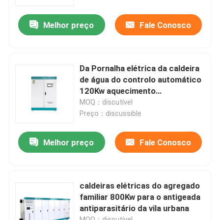
Melhor preço
Fale Conosco
Excursão da fábrica
Controle da qualidade
Da Pornalha elétrica da caldeira
de água do controlo automático
Contacte-nos
120Kw aquecimento
eletromagnético
MOQ：discutível
Preço：discussible
Peça umas citações
Melhor preço
Fale Conosco
Caldeira de Aquecedor elétrica
Caldeira de vapor elétrica
caldeiras elétricas do agregado
familiar 800Kw para o antigeada
antiparasitário da vila urbana
Caldeira elétrica fixada na parede
MOQ：discutível