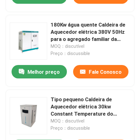
180Kw água quente Caldeira de
Aquecedor elétrica 380V 50Hz
para o agregado familiar da
oficina
MOQ：discutível
Preço：discussible
Melhor preço
Fale Conosco
Tipo pequeno Caldeira de
Aquecedor elétrica 30kw
Constant Temperature do
assoalho
MOQ：discutível
Preço：discussible