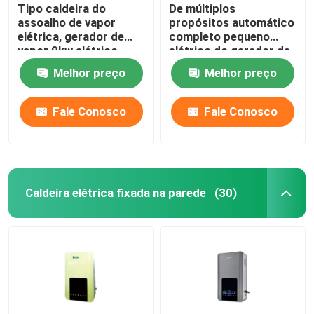
Tipo caldeira do
De múltiplos
assoalho de vapor
propósitos automático
elétrica, gerador de
completo pequeno
vapor 9kw elétrico
elétrico do gerador de
industrial automático
vapor 10kw
Melhor preço
Melhor preço
Fale Conosco
Fale Conosco
Caldeira elétrica fixada na parede
(30)