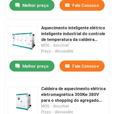
Melhor preço
Fale Conosco
Aquecimento inteligente elétrico
inteligente industrial do controle
de temperatura da caldeira
700KW
MOQ：discutível
Preço：discussible
Melhor preço
Fale Conosco
Casa
Caldeira de aquecimento elétrica
eletromagnética 300Kw 380V
Produtos
para o shopping do agregado
familiar
MOQ：discutível
Sobre nós
Preço：discussible