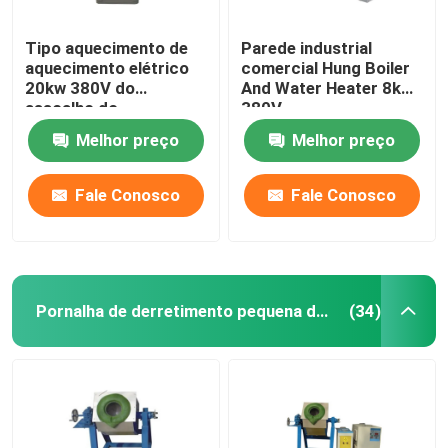
Tipo aquecimento de
Parede industrial
aquecimento elétrico
comercial Hung Boiler
20kw 380V do
And Water Heater 8kw
assoalho do
380V
semicondutor da
Melhor preço
Melhor preço
Pornalha
Fale Conosco
Fale Conosco
Pornalha de derretimento pequena da indução
(34)