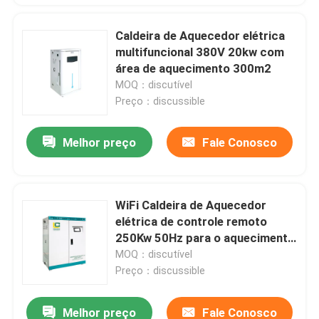
Caldeira de Aquecedor elétrica
multifuncional 380V 20kw com
área de aquecimento 300m2
MOQ：discutível
Preço：discussible
Melhor preço
Fale Conosco
WiFi Caldeira de Aquecedor
elétrica de controle remoto
250Kw 50Hz para o aquecimento
de água quente do agregado
MOQ：discutível
familiar
Preço：discussible
Melhor preço
Fale Conosco