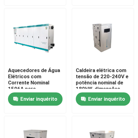
Excursão da fábrica
Controle da qualidade
Contacte-nos
Aquecedores de Água
Caldeira elétrica com
Peça umas citações
Elétricos com
tensão de 220-240V e
Corrente Nominal
potência nominal de
1596A para
180kW, dimensões
Aplicações Industriais
totais de
Caldeira de Aquecedor elétrica
Enviar inquérito
Enviar inquérito
2100mm*1200mm*1850
Caldeira de vapor elétrica
Caldeira elétrica fixada na parede