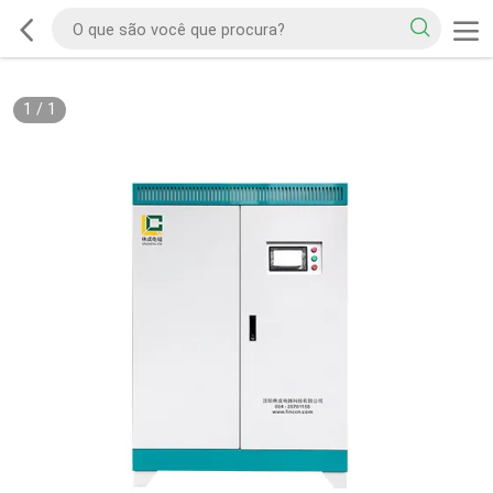
1
/
1