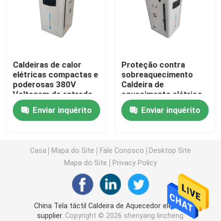
Pornalha de aquecimento elétrica
Pornalha de derretimento pequena da indução
Caldeiras de calor
Proteção contra
elétricas compactas e
sobreaquecimento
poderosas 380V
Caldeira de
Pornalha de alta frequência
Voltagem de entrada
aquecimento elétrico
2100mm*1200mm*1850mm
com corrente nominal
Enviar inquérito
Enviar inquérito
Dimensões
de 1596A e tensão de
Pornalha da frequência média
220-240V
equipamento de aquecimento de alta frequência da i
Casa
Mapa do Site
Fale Conosco
Desktop Site
Mapa do Site
Privacy Policy
Equipamento de aquecimento da indução da frequênc
China Tela táctil Caldeira de Aquecedor elétrica
Forno de indução de alumínio
supplier.
Copyright © 2026 shenyang lincheng