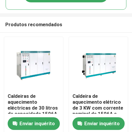
Produtos recomendados
Casa
Caldeiras de
Caldeira de
aquecimento
aquecimento elétrico
eléctricas de 30 litros
de 3 KW com corrente
Produtos
de capacidade 1596A
nominal de 1596A e
Corrente nominal para
tensão de 220-240V
Enviar inquérito
Enviar inquérito
as necessidades do
Sobre nós
cliente